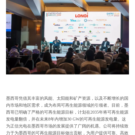
双玻技术：如何具有更稳定输出电力的优势
双玻光伏组件具有明显的发电优势。玻璃的透光性和出色的耐紫外性能使其更
墨西哥凭借其丰富的风能、太阳能和矿产资源，以及不断增长的国
内市场和地区需求，成为布局可再生能源领域的引领者。目前，墨
西哥已明确了严格的可再生能源目标，计划在2035年将可再生能源
发电量翻倍，并在未来8年内增加30 GW的可再生能源发电量。这
为正信光电在墨西哥市场的发展提供了广阔的机遇。公司将持续致
力于为墨西哥的可再生能源目标做出贡献，为用户提供可靠、高效