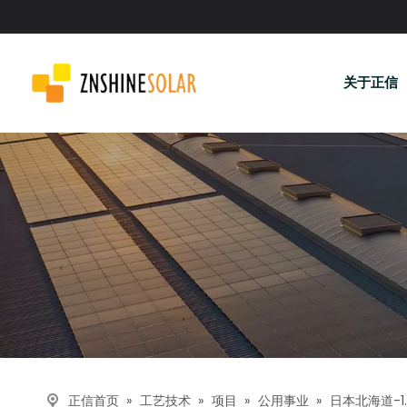
关于正信
描述
»
»
»
»
日本北海道-1.
正信首页
工艺技术
项目
公用事业