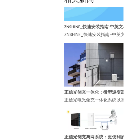
相关新闻
ZNSHINE_快速安装指南-中英文&047A 光伏组件卸货、拆包、二次转运规范
ZNSHINE_快速安装指南-中英文Downl
正信光储充一体化：微型逆变器赋能高效智能阳台能源管理
正信光电光储充一体化系统以高效智能
正信光储充离网系统：更便利的能源解决方案