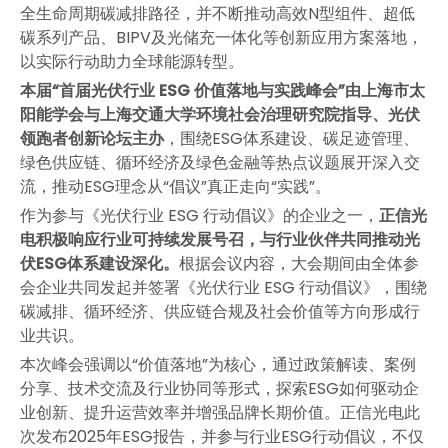
全生命周期碳减排路径，并不断推动高效N型组件、超低
碳系列产品、BIPV及光储充一体化等创新应用方案落地，
以实际行动助力全球能源转型。
本届“首届光伏行业 ESG 价值落地与实践峰会”由上海市太
阳能学会与上海交通大学环境社会治理研究院指导、光伏
领跑者创新论坛主办
，围绕ESG体系建设、碳足迹管理、
绿色供应链、循环经济及绿色金融等热点议题展开深入交
流，推动ESG理念从“倡议”真正走向“实践”。
作为参与《光伏行业 ESG 行动倡议》的企业之一，
正信光
电积极响应行业可持续发展号召，与行业伙伴共同推动光
伏ESG体系建设深化。
根据会议内容，大会期间由全体参
会企业共同发起并签署《光伏行业 ESG 行动倡议》，围绕
碳减排、循环经济、供应链合规及社会价值等方向形成行
业共识。
本次峰会强调以“价值落地”为核心，通过政策解读、案例
分享、技术交流及行业协同等形式，探索ESG如何驱动企
双玻技术：如何具有更稳定输出电力的优势
业创新、提升运营效率并增强品牌长期价值。正信光电此
双玻光伏组件具有明显的发电优势。玻璃的透光性和出色的耐紫外性能使其更
次发布2025年ESG报告，并参与行业ESG行动倡议，不仅